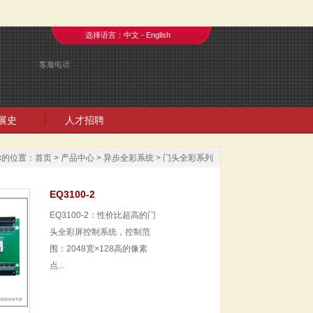
选择语言：
中文
-
English
客服电话
展史
人才招聘
你的位置：
首页
>
产品中心
>
异步全彩系统
>
门头全彩系列
EQ3100-2
EQ3100-2：性价比超高的门
头全彩屏控制系统，控制范
围：2048宽×128高的像素
点...