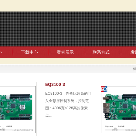
心
下载中心
案例展示
联系方式
发
EQ3100-3
EQ3100-3：性价比超高的门
头全彩屏控制系统，控制范
围：4096宽×128高的像素
点...