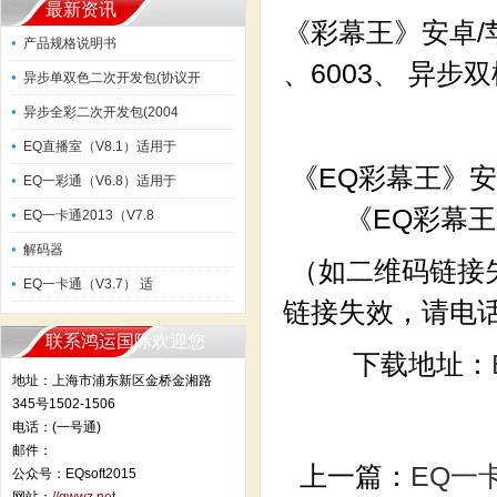
最新资讯
《彩幕王》安卓/
产品规格说明书
、6003、 异
异步单双色二次开发包(协议开
异步全彩二次开发包(2004
EQ直播室（V8.1）适用于
《EQ彩幕王
EQ一彩通（V6.8）适用于
《EQ彩幕
EQ一卡通2013（V7.8
解码器
（如二维码链
EQ一卡通（V3.7） 适
链接失效，请电话
联系鸿运国际欢迎您
下载地址：
地址：上海市浦东新区金桥金湘路
345号1502-1506
电话：(一号通)
邮件：
上一篇：
EQ一卡
公众号：EQsoft2015